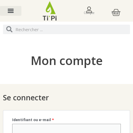
Aller
Pani
au
Panier
Compte
contenu
Rechercher
Rechercher
Mon compte
Obligatoire
Obligatoire
Obligatoire
Obligatoire
Se connecter
Identifiant ou e-mail
*