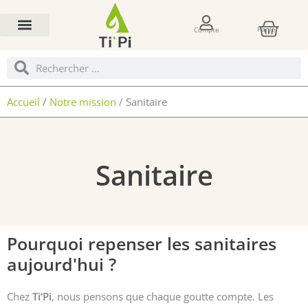
Aller
Pani
au
Panier
Compte
contenu
Rechercher
Rechercher
Accueil
/
Notre mission
/ Sanitaire
Sanitaire
Pourquoi repenser les sanitaires
aujourd'hui ?
Chez
Ti’Pi
, nous pensons que chaque goutte compte. Les