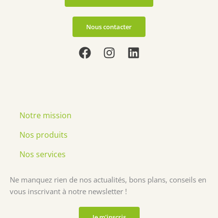
Nous contacter
F
I
L
a
n
i
c
s
n
e
t
k
b
a
e
o
g
d
Notre mission
o
r
i
k
a
n
Nos produits
m
Nos services
Ne manquez rien de nos actualités, bons plans, conseils en
vous inscrivant à notre newsletter !
Je m'inscris