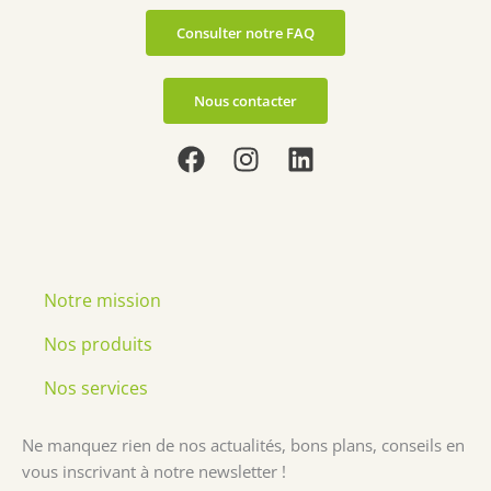
Consulter notre FAQ
Nous contacter
F
I
L
a
n
i
c
s
n
e
t
k
b
a
e
o
g
d
Notre mission
o
r
i
k
a
n
Nos produits
m
Nos services
Ne manquez rien de nos actualités, bons plans, conseils en
vous inscrivant à notre newsletter !