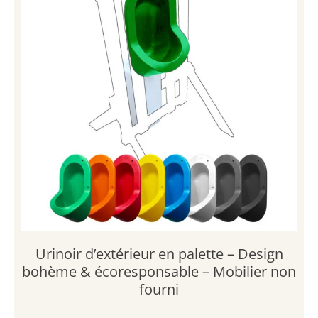
d
e
K
i
t
r
é
g
u
l
a
t
e
u
Urinoir d’extérieur en palette – Design
r
bohème & écoresponsable – Mobilier non
d
'
fourni
u