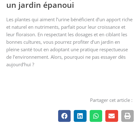
un jardin épanoui
t
t
i
a
Les plantes qui aiment l’urine bénéficient d’un apport riche
o
p
et naturel en nutriments, parfait pour leur croissance et
n
l
leur floraison. En respectant les dosages et en ciblant les
s
u
bonnes cultures, vous pourrez profiter d’un jardin en
p
s
pleine santé tout en adoptant une pratique respectueuse
e
i
de l’environnement. Alors, pourquoi ne pas essayer dès
u
e
aujourd’hui ?
v
u
e
r
n
s
t
v
ê
a
Partager cet article :
t
r
r
i
e
a
c
t
h
i