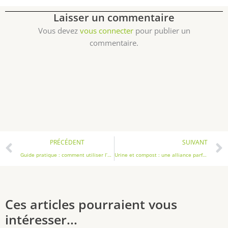
o
o
i
n
Laisser un commentaire
s
s
Vous devez
vous connecter
pour publier un
i
.
commentaire.
e
L
s
e
s
s
u
o
r
p
l
t
a
i
Précédent
p
o
PRÉCÉDENT
SUIVANT
a
n
Guide pratique : comment utiliser l’urine au jardin
Urine et compost : une alliance parfaite pour un sol riche
g
s
e
p
d
e
u
u
Ces articles pourraient vous
p
v
intéresser...
r
e