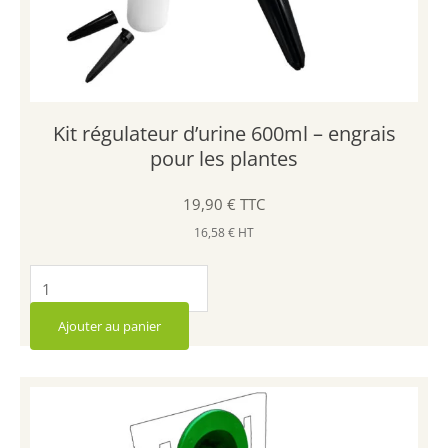
Kit régulateur d’urine 600ml – engrais
pour les plantes
19,90
€
TTC
16,58
€
HT
q
u
a
Ajouter au panier
n
t
i
t
é