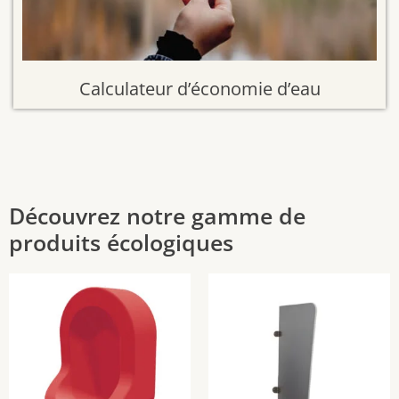
p
a
g
e
Calculateur d’économie d’eau
d
u
p
r
o
Découvrez notre gamme de
d
u
produits écologiques
i
t