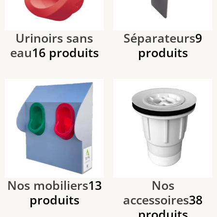
Urinoirs sans
Séparateurs
9
eau
16 produits
produits
Nos mobiliers
13
Nos
produits
accessoires
38
produits