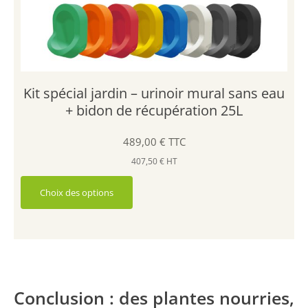
u
u
r
r
l
s
e
v
s
a
Kit spécial jardin – urinoir mural sans eau
p
r
l
+ bidon de récupération 25L
i
a
a
n
t
489,00
€
TTC
t
i
407,50
€
HT
e
o
s
n
C
Choix des options
s
e
.
p
L
r
e
o
s
d
o
u
Conclusion : des plantes nourries,
p
i