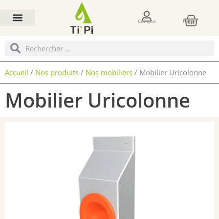
Aller
Pani
au
Panier
Compte
contenu
Rechercher
Rechercher
Accueil
/
Nos produits
/
Nos mobiliers
/ Mobilier Uricolonne
Mobilier Uricolonne