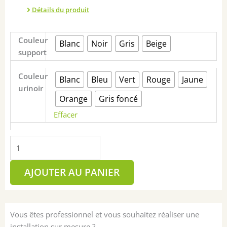
Détails du produit
quantité
Couleur
Blanc
Noir
Gris
Beige
de
support
Mobilier
Uricolonne
Couleur
Blanc
Bleu
Vert
Rouge
Jaune
urinoir
Orange
Gris foncé
Effacer
AJOUTER AU PANIER
Vous êtes professionnel et vous souhaitez réaliser une
installation sur mesure ?