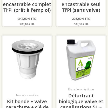
encastrable complet
encastrable seul
Ti’Pi (prêt à l’emploi)
Ti’Pi (sans valve)
342,00
€
TTC
226,00
€
TTC
285,00
€
HT
188,33
€
HT
Entretien classique
Détartrant
Nos accessoires
Kit bonde + valve
biologique valve et
parachute + clé de
canalisations 5L –