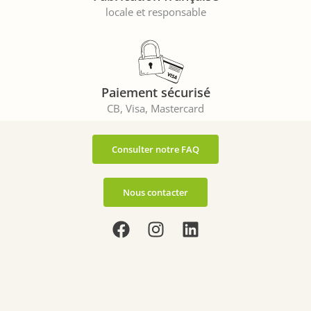
locale et responsable
Paiement sécurisé
CB, Visa, Mastercard
Consulter notre FAQ
Nous contacter
F
I
L
a
n
i
c
s
n
e
t
k
b
a
e