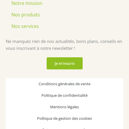
o
g
d
Notre mission
o
r
i
k
a
n
Nos produits
m
Nos services
Ne manquez rien de nos actualités, bons plans, conseils en
vous inscrivant à notre newsletter !
Je m'inscris
Conditions générales de vente
Politique de confidentialité
Mentions légales
Politique de gestion des cookies