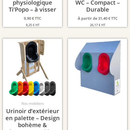
physiologique
WC – Compact –
Ti’Popo – à visser
Durable
9,90
€
TTC
À partir de
31,40
€
TTC
8,25
€
HT
26,17
€
HT
Nos mobiliers
Urinoir d’extérieur
en palette – Design
bohème &