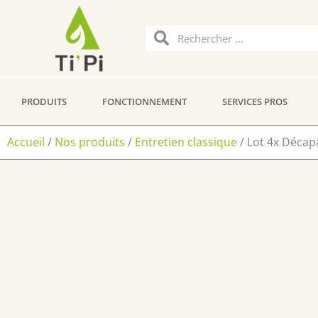
Aller
au
Rechercher
Rechercher
contenu
PRODUITS
FONCTIONNEMENT
SERVICES PROS
Accueil
/
Nos produits
/
Entretien classique
/ Lot 4x Décapa