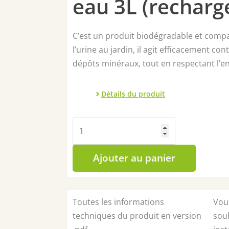
eau 3L (recharg
C’est un produit biodégradable et compat
l’urine au jardin, il agit efficacement cont
dépôts minéraux, tout en respectant l’
Détails du produit
quantité
de
Lot
Ajouter au panier
4x
Décapant
anti-
Toutes les informations
Vou
tartre
techniques du produit en version
souh
multisurfaces