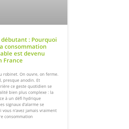
 débutant : Pourquoi
sa consommation
table est devenu
n France
u robinet. On ouvre, on ferme.
l, presque anodin. Et
rière ce geste quotidien se
lité bien plus complexe : la
ace à un défi hydrique
 les signaux d’alarme se
Si vous n’avez jamais vraiment
otre consommation