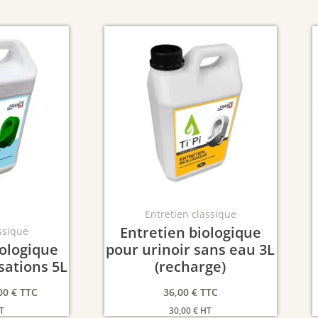
Entretien classique
Entretien biologique
ssique
iologique
pour urinoir sans eau 3L
sations 5L
(recharge)
00
€
TTC
36,00
€
TTC
T
30,00
€
HT