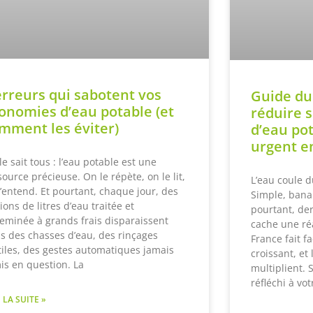
erreurs qui sabotent vos
Guide du
onomies d’eau potable (et
réduire 
mment les éviter)
d’eau po
urgent e
le sait tous : l’eau potable est une
source précieuse. On le répète, on le lit,
L’eau coule d
l’entend. Et pourtant, chaque jour, des
Simple, bana
lions de litres d’eau traitée et
pourtant, der
eminée à grands frais disparaissent
cache une réa
s des chasses d’eau, des rinçages
France fait f
tiles, des gestes automatiques jamais
croissant, et
is en question. La
multiplient. 
réfléchi à v
 LA SUITE »