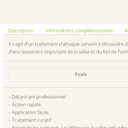
Description
Informations complémentaires
A
Il s’agit d’un traitement d’attaque servant à dissoudre de
d’encrassement important de la valve et du bol de l’uri
Poids
– Détartrant professionnel
– Action rapide
– Application facile
– Traitement curatif
– Respecte les supports / n
‘abîme pas la valve anti-ode