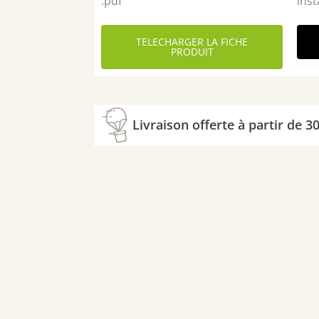
.pdf
inst
pour
urinoir
TELECHARGER LA FICHE
sans
PRODUIT
eau
3L
(recharge)
Livraison offerte à partir de 3