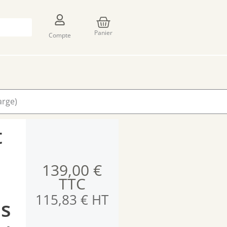
Panier
Panier
Compte
arge)
t
139,00
€
TTC
115,83
€
HT
ns