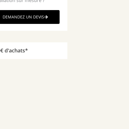
allation sur mesure ?
DEMANDEZ UN DEVIS
0€ d'achats*