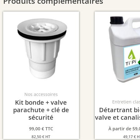
Produits complémentaires
Nos accessoires
Kit bonde + valve
Entretien cla
parachute + clé de
Détartrant b
sécurité
valve et canali
99,00
€
TTC
À partir de
59,
82,50
€
HT
49,17
€
H