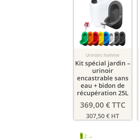
Urinoirs homme
Kit spécial jardin –
urinoir
encastrable sans
eau + bidon de
récupération 25L
369,00
€
TTC
307,50
€
HT
1
2
→