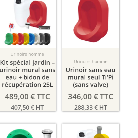
Urinoirs homme
Kit spécial jardin –
Urinoirs homme
urinoir mural sans
Urinoir sans eau
eau + bidon de
mural seul Ti’Pi
récupération 25L
(sans valve)
489,00
€
TTC
346,00
€
TTC
407,50
€
HT
288,33
€
HT