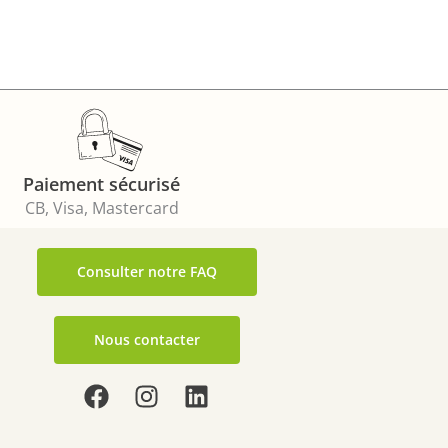
Paiement sécurisé
CB, Visa, Mastercard
Consulter notre FAQ
Nous contacter
F
I
L
a
n
i
c
s
n