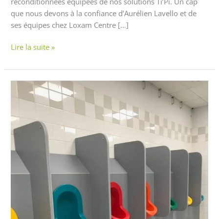
reconditionnées équipées de nos solutions Ti’Pi. Un cap
que nous devons à la confiance d’Aurélien Lavello et de
ses équipes chez Loxam Centre […]
Lire la suite »
Urinoir
sans
eau
dans
les
collectivités
:
jusqu’à
100
000
litres
économisés