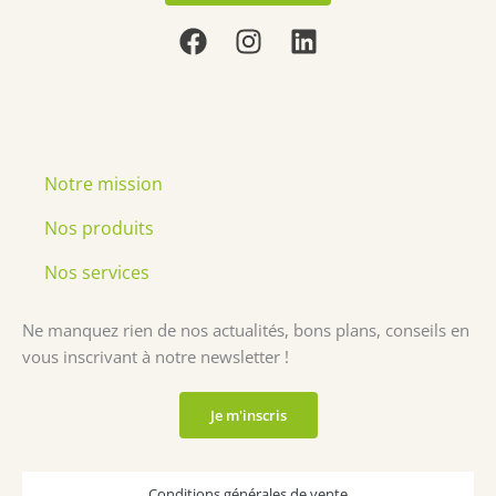
F
I
L
a
n
i
c
s
n
e
t
k
b
a
e
o
g
d
Notre mission
o
r
i
k
a
n
Nos produits
m
Nos services
Ne manquez rien de nos actualités, bons plans, conseils en
vous inscrivant à notre newsletter !
Je m'inscris
Conditions générales de vente