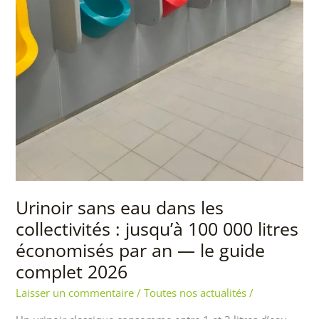
par
an
—
le
guide
complet
2026
Urinoir sans eau dans les
collectivités : jusqu’à 100 000 litres
économisés par an — le guide
complet 2026
Laisser un commentaire
/
Toutes nos actualités
/